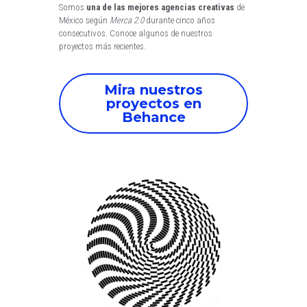
Somos 
una de las mejores agencias creativas
 de 
México según 
Merca 2.0
 durante cinco años 
consecutivos. Conoce algunos de nuestros 
proyectos más recientes.
Mira nuestros
proyectos en
Behance