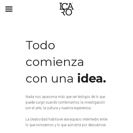
HOME
GRUPO CREATIVO
Todo 
NOSOTROS
comienza 
PROYECTOS
con una
 idea.
+52 999 494 3798
hola@icaro.mx
Nada nos apasiona más que ser testigos de lo que 
puede surgir cuando combinamos la investigación 
con el arte, la cultura y nuestra experiencia.
CONTACTO
La creatividad habita en ese espacio intermedio entre 
lo que conocemos y lo que aún está por descubrirse.